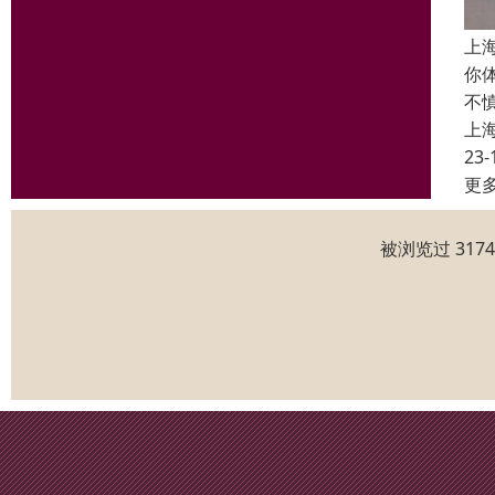
上
你
不
上
23-
更
被浏览过 317