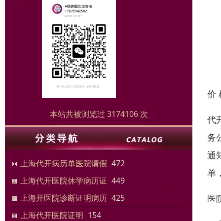
价
本站共被浏览过 3174106 次
代
务
通
上海代开病历单医院请假
472
单
上海代开医院休学病历证
449
医
上海开医院诊断证明病历
425
上海代开医院证明
154