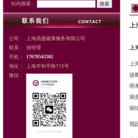
站内搜索：
上
公司：
上海鼎盛健康服务有限公司
上
联系：
张经理
手机：
17670542582
上
地址：
上海市和平路115号
诊
微信：
明
病
病
我